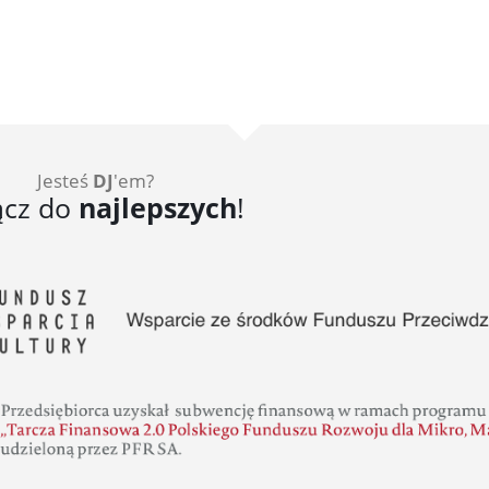
Jesteś
DJ
'em?
ącz do
najlepszych
!