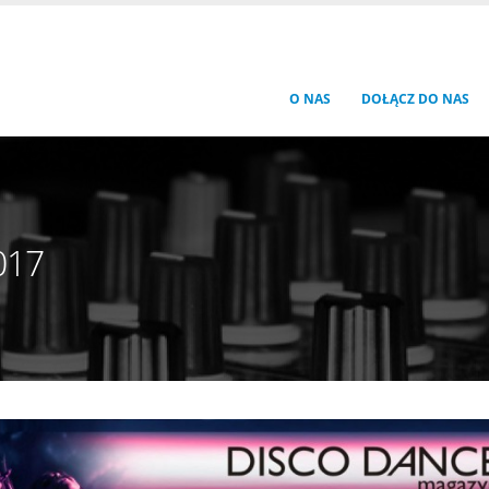
O NAS
DOŁĄCZ DO NAS
017