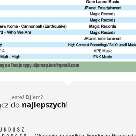
Jesteś
DJ
'em?
ącz do
najlepszych
!