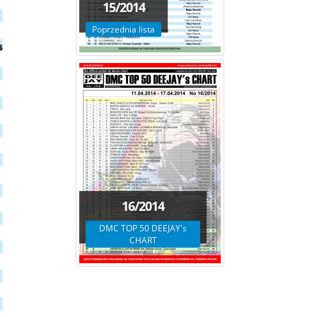
15/2014
Poprzednia lista
16/2014
DMC TOP 50 DEEJAY's
CHART