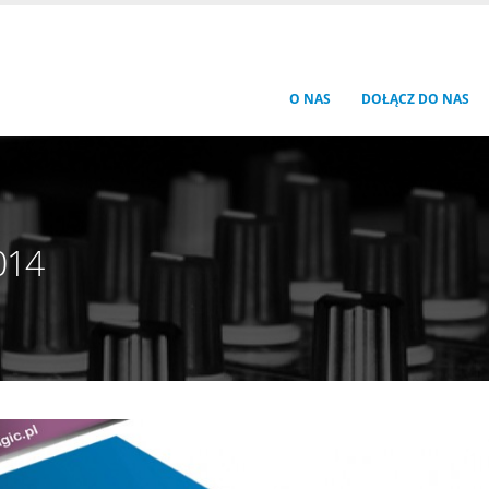
O NAS
DOŁĄCZ DO NAS
014