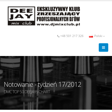
+48 501 217 326
Polski
Notowanie - tydzień 17/2012
DMC TOP 50 DEEJAY's CHART