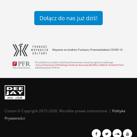
Dołącz do nas już dziś!
Caston © Copyright 2015-2026. Wszelkie prawa zastrzeżone. |
Polityka
Prywatności