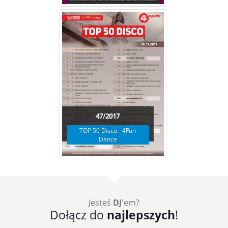
47/2017
TOP 50 Disco - 4Fun
Dance
Jesteś
DJ
'em?
Dołącz do
najlepszych
!