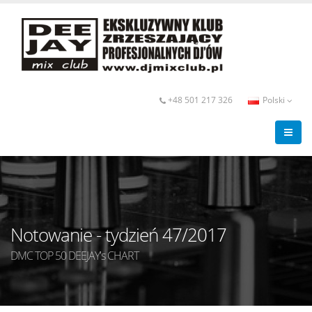
+48 501 217 326
Polski
Notowanie - tydzień 47/2017
DMC TOP 50 DEEJAY's CHART