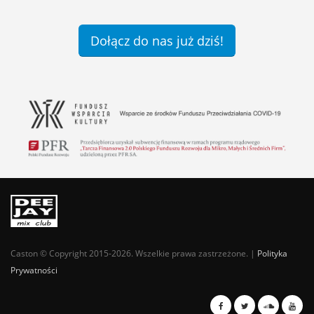
Dołącz do nas już dziś!
Caston © Copyright 2015-2026. Wszelkie prawa zastrzeżone. |
Polityka
Prywatności