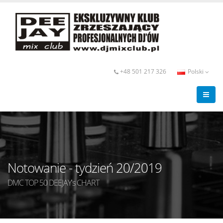
+48 501 217 326
Polski
Notowanie - tydzień 20/2019
DMC TOP 50 DEEJAY's CHART