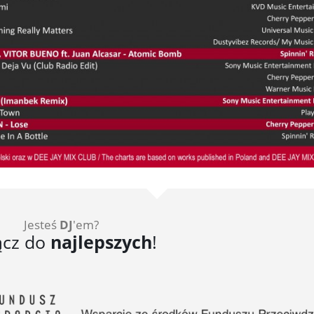
Jesteś
DJ
'em?
ącz do
najlepszych
!