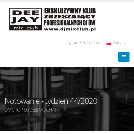
+48 501 217 326
Polski
Notowanie - tydzień 44/2020
DMC TOP 50 DEEJAY's CHART