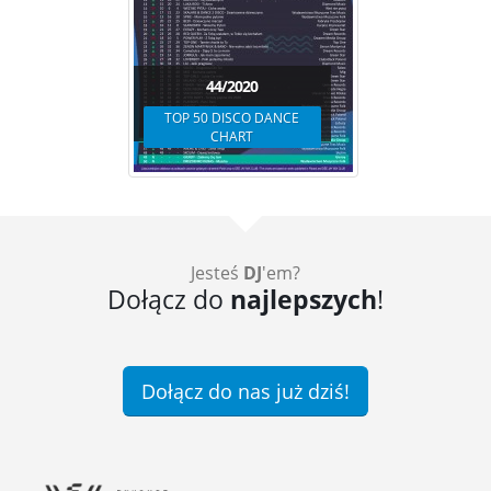
44/2020
TOP 50 DISCO DANCE
CHART
Jesteś
DJ
'em?
Dołącz do
najlepszych
!
Dołącz do nas już dziś!