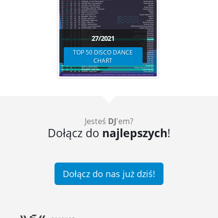
27/2021
TOP 50 DISCO DANCE
CHART
Jesteś
DJ
'em?
Dołącz do
najlepszych
!
Dołącz do nas już dziś!