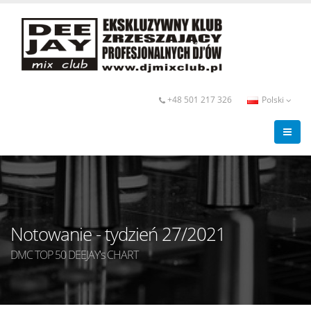
+48 501 217 326
Polski
Notowanie - tydzień 27/2021
DMC TOP 50 DEEJAY's CHART