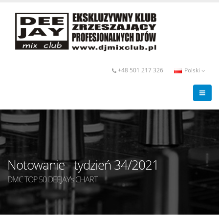
+48 501 217 326
Polski
Notowanie - tydzień 34/2021
DMC TOP 50 DEEJAY's CHART