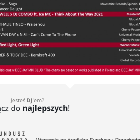
Jesteś
DJ
'em?
ącz do
najlepszych
!