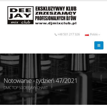
+48 501 217 326
Polski
Notowanie - tydzień 47/2021
DMC TOP 50 DEEJAY's CHART