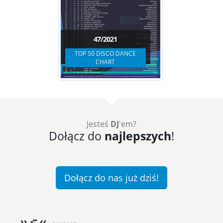
47/2021
TOP 50 DISCO DANCE
CHART
Jesteś
DJ
'em?
Dołącz do
najlepszych
!
Dołącz do nas już dziś!