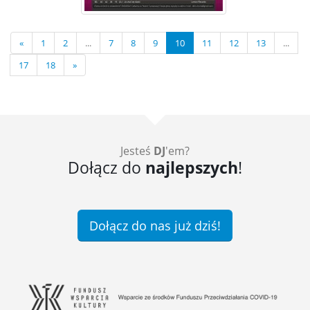
«
1
2
...
7
8
9
10
11
12
13
...
17
18
»
Jesteś
DJ
'em?
Dołącz do
najlepszych
!
Dołącz do nas już dziś!