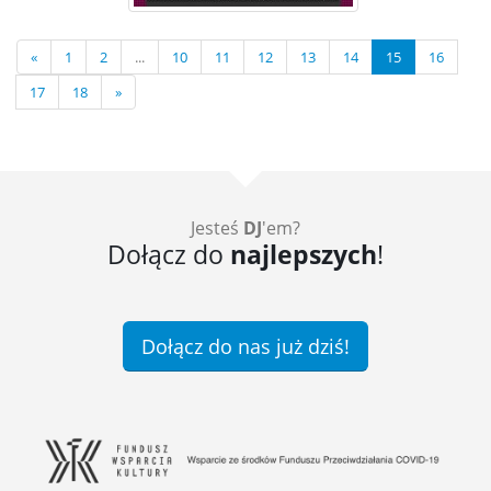
«
1
2
...
10
11
12
13
14
15
16
17
18
»
Jesteś
DJ
'em?
Dołącz do
najlepszych
!
Dołącz do nas już dziś!