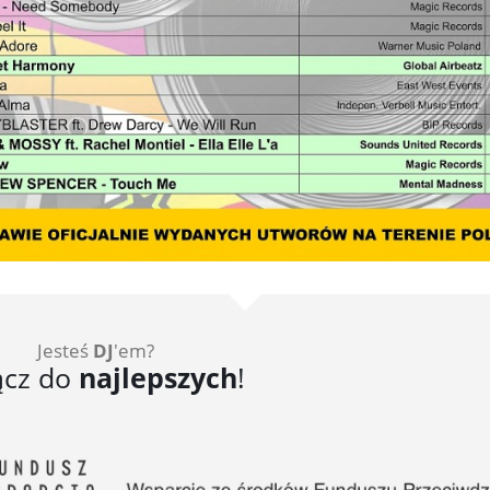
Jesteś
DJ
'em?
ącz do
najlepszych
!