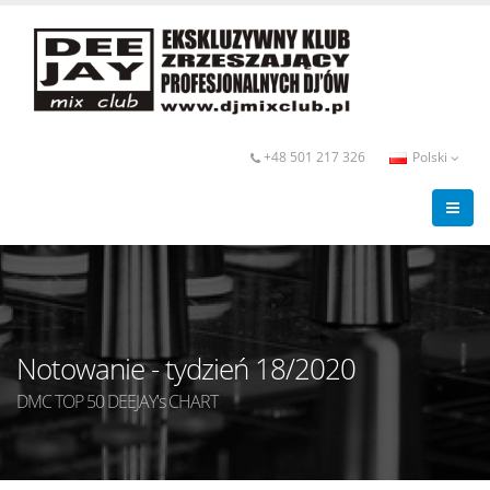
+48 501 217 326
Polski
Notowanie - tydzień 18/2020
DMC TOP 50 DEEJAY's CHART