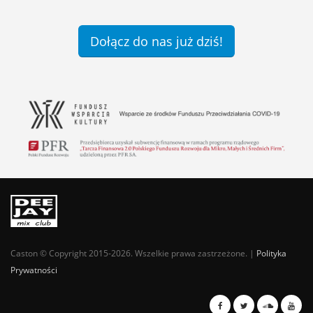
Dołącz do nas już dziś!
Caston © Copyright 2015-2026. Wszelkie prawa zastrzeżone. |
Polityka
Prywatności