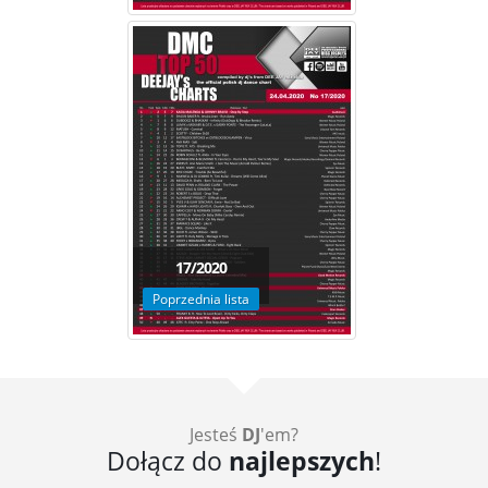
17/2020
Poprzednia lista
Jesteś
DJ
'em?
Dołącz do
najlepszych
!