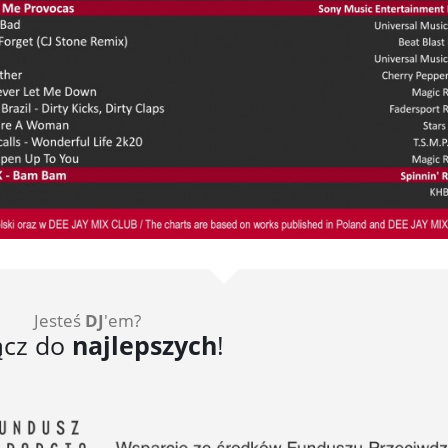
Jesteś
DJ
'em?
ącz do
najlepszych
!