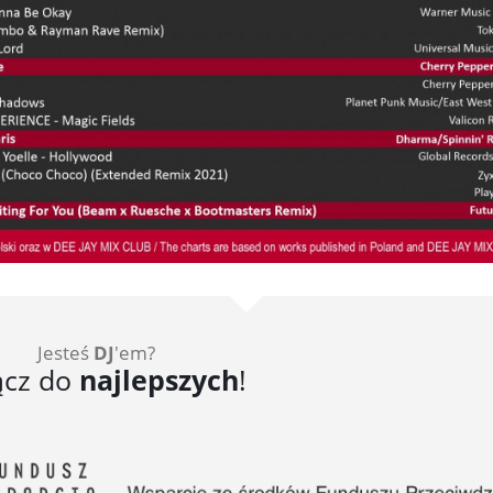
Jesteś
DJ
'em?
ącz do
najlepszych
!