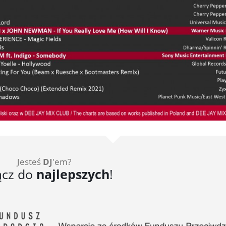
Jesteś
DJ
'em?
ącz do
najlepszych
!