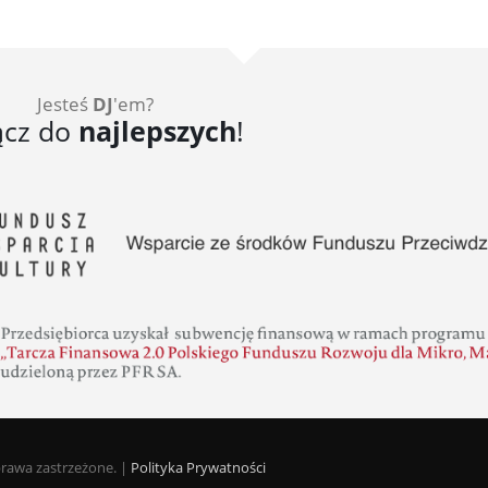
Jesteś
DJ
'em?
ącz do
najlepszych
!
prawa zastrzeżone. |
Polityka Prywatności