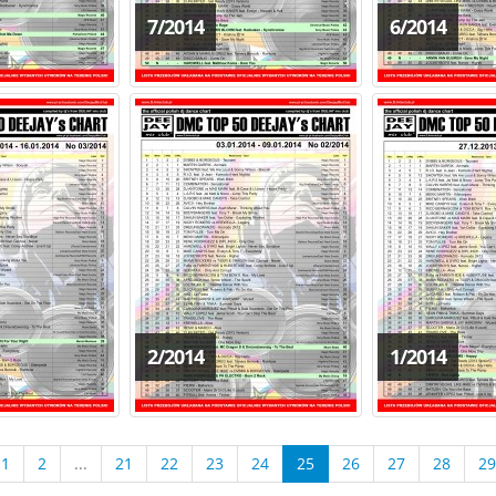
7/2014
6/2014
2/2014
1/2014
1
2
...
21
22
23
24
25
26
27
28
29