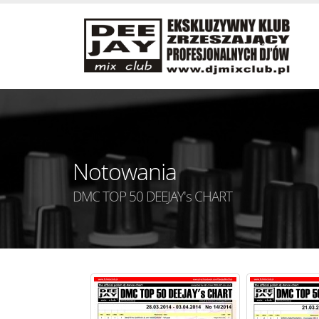
Notowania
DMC TOP 50 DEEJAY's CHART