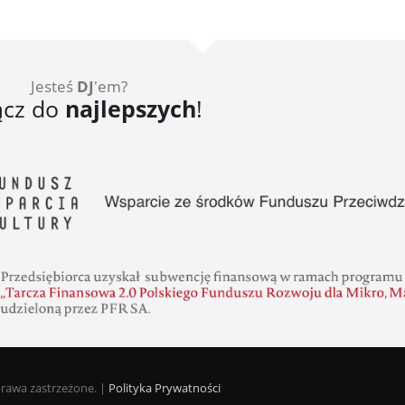
Jesteś
DJ
'em?
ącz do
najlepszych
!
prawa zastrzeżone. |
Polityka Prywatności