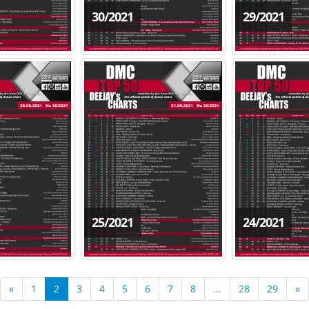
30/2021
29/2021
25/2021
24/2021
«
1
2
3
4
5
6
7
8
...
28
29
»